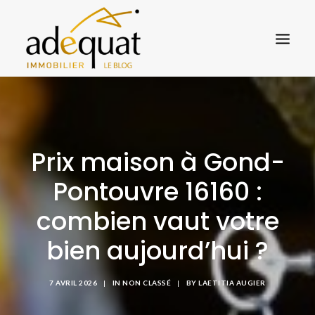
ACCUEIL BLOG
L’AGENCE ADEQUAT
Prix maison à Gond-
VENDRE
TROUVER UN BIEN
Pontouvre 16160 :
CONTACT
combien vaut votre
bien aujourd’hui ?
7 AVRIL 2026
|
IN
NON CLASSÉ
|
BY
LAETITIA AUGIER