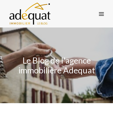
ACCUEIL BLOG
L’AGENCE ADEQUAT
VENDRE
Le Blog de l'agence
TROUVER UN BIEN
immobilière Adequat
CONTACT