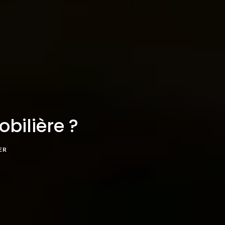
bilière ?
ER